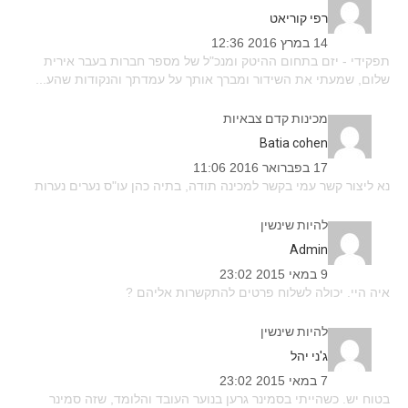
רפי קוריאט
14 במרץ 2016 12:36
תפקידי - יזם בתחום ההיטק ומנכ"ל של מספר חברות בעבר אירית
שלום, שמעתי את השידור ומברך אותך על עמדתך והנקודות שהע...
מכינות קדם צבאיות
batia cohen
17 בפברואר 2016 11:06
נא ליצור קשר עמי בקשר למכינה תודה, בתיה כהן עו"ס נערים נערות
להיות שינשין
admin
9 במאי 2015 23:02
איה היי. יכולה לשלוח פרטים להתקשרות אליהם ?
להיות שינשין
ג'ני יהל
7 במאי 2015 23:02
בטוח יש. כשהייתי בסמינר גרען בנוער העובד והלומד, שזה סמינר