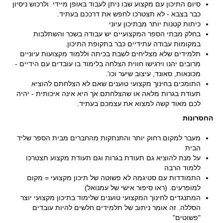
סיום התיכון עם מקצוע שבו ניתן לעבוד באופן מיידי ולרכוש ניסיון
כבר בצבא - לא תצטרכו לחפש את דרככם בעתיד.
כיתות קטנות יותר מבתיכון עיוני
בחלק מבתי הספר המקצועיים יש עבודה בשכר והשתלבות
במקומות עבודה עתידיים כבר בתקופת התיכון.
תלמידים שלא מצליחים לשבת בכיתה וללמוד מקצועות עיוניים
מרובים יהנו וירגישו חווית הצלחה בלימוד בו עובדים עם הידיים -
מכונאות, סאונד, עיצוב שיער וכו'.
התומכים בחינוך מקצועי טוענים שאם לא הצלחתם להוציא
תעודת בגרות מלאה או שהצלחתם אך היא אינה איכותית - יהיה
לכם מאוד קשה למצוא את עצמכם בעתיד.
החסרונות
מעבר למקום רחוק יותר והתנתקות מהחברים מבית הספר שליד
הבית
על מנת להוציא גם תעודת בגרות וגם תעודת מקצוע תצטרכו
ללמוד הרבה
התמודדות עם סטיגמה לא פשוטה של תיכון מקצועי = מקום
למופרעים. (ראו סיפור אישי של עמנואל)
המתנגדים לחינוך המקצועי טוענים שלימוד בתיכון מקצועי יוצר
הסללה. זה אומר ניתוב של תלמידים חלשים להיות עובדים
"פשוטים"