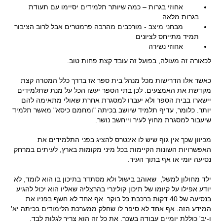
אחוזי בגרות – כמה שיותר תלמידים יסיימו עם תעודת
בגרות מלאה.
מבחני מיצב - מורכבים מהרבה פרמטרים אבל לרוב הציבור
תמיד מתייחס לציונים
אחוזי נשירה
לכאורה זה מעולה, בפועל זה עובד קצת פחות טוב.
כאשר אלו הדרישות מכל מנהל בית ספר אז בדרך כלל המטרה קצת
מקדשת את האמצעים. לכן בתי הספר יעשו הכל על מנת שתלמידים
יישארו בבית הספר ולא יעברו למסגרת אחרת שאולי מתאימה להם
יותר. כלומר, עדיף תלמיד שיושב בכיתה "ומחמם כיסא" מאשר תלמיד
שיעבור למסגרת מחוץ לעיר וייחשב נושר.
מכיוון שכך אין גוף שיש לו אינטרס להציג בפני התלמידים את
האפשרויות השונות הקיימות בכל מיני מקומות בארץ, לעיתים במרחק
נסיעה יומי או אף בתוך העיר.
ילד מחולון למשל, שאוהב בישול ולא מסתדר בתיכון בו הוא לומד, לא
יודע אפילו על קיומו של תיכון קולינרי בהרצליה שאליו הוא יכול להגיע
בנסיעה של 40 דקות ברכבת כל בוקר. אף אחד לא חשף בפניו את
המידע הזה. אף אחד לא סיפר לו שחלק ממערכת הלימודים בכיתה יא'
ו-יב' כוללת יומיים עבודה בשכר. את כל זה הוא צריך לגלות לבד.