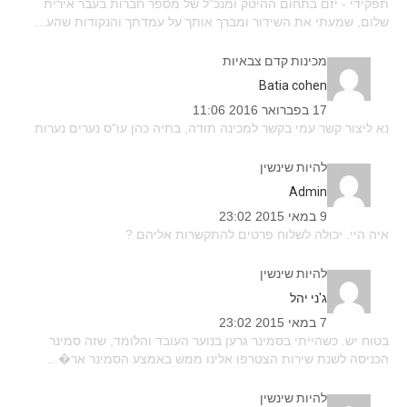
תפקידי - יזם בתחום ההיטק ומנכ"ל של מספר חברות בעבר אירית
שלום, שמעתי את השידור ומברך אותך על עמדתך והנקודות שהע...
מכינות קדם צבאיות
batia cohen
17 בפברואר 2016 11:06
נא ליצור קשר עמי בקשר למכינה תודה, בתיה כהן עו"ס נערים נערות
להיות שינשין
admin
9 במאי 2015 23:02
איה היי. יכולה לשלוח פרטים להתקשרות אליהם ?
להיות שינשין
ג'ני יהל
7 במאי 2015 23:02
בטוח יש. כשהייתי בסמינר גרען בנוער העובד והלומד, שזה סמינר
הכניסה לשנת שירות הצטרפו אלינו ממש באמצע הסמינר אר�...
להיות שינשין