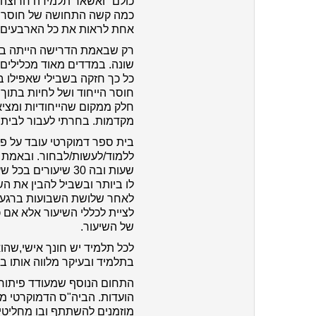
כולם" ואשאר תלמידה חרוצה 
כמה קשה התחושה של חוסר ה
אחת לראות את כל הארבעים נפ
רק שבאמת הדרישה הייתה בלת
שונה. במדדים מאוד מכלילים
כל כך חזקה בשבילי שאפילו ב
חוסר הייחוד ושל לחיות בתוך
חלק ממקום שהייחודיות ומצי
מקדמות. בחרתי לעבור לבית
בית ספר דמוקרטי עובד על פי 
ללמוד/לעשות/לבחור. ובאמת 
שעות ובה 30 שיעו
לו ביותר ובשביל להבין את הש
לאחר שלושת השבועות ברגע 
לציית לכללי השיעור אלא אם כ
של השיעור.
לכל תלמיד יש חונך אישי,שהוא
בתלמיד ובעיקר מלווה אותו בא
התחום הנוסף שמעודד פיתוח א
הועדות. הביה"ס הדמוקרטי מנ
מוזמנים להשתתף ובו מחליטים