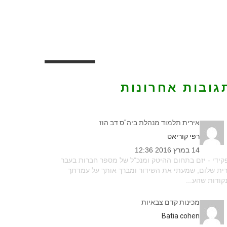
גובות אחרונות
אירית תלמוד מנהלת ביה"ס דב הוז
רפי קוריאט
14 במרץ 2016 12:36
ידי - יזם בתחום ההיטק ומנכ"ל של מספר חברות בעבר
ית שלום, שמעתי את השידור ומברך אותך על עמדתך
קודות שהע...
מכינות קדם צבאיות
batia cohen