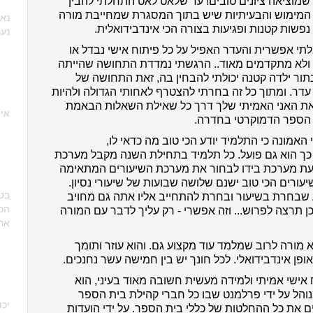
שמוציאה ציונים טובים! עד שלאט לאט התחלתי להבין
מימוש והבעיתיות שיש בתוך המסגרת שמחייבת מורה
נא 
שות קטנות ופגיעות בצורה הכי אינדבידואלית.
נער
י אפשרית והעדר האפיל על כל פיתוח אישי נבדל או
 ולא מתקדמים מאוד.. הרגשתי נמדדת התחושה שהייתה
תור ילדה קטנה יכולתי להבחין בה, זאת התחושה של
 עדר.
ומתוך כל זה בחרתי להצטרף לאחותי הגדולה ולהיות
את האני האמיתי שלך דרך כל שאילת השאלות הבאמת
איה
 הספר הדמוקרטי בחדרה.
האמונה כי התלמיד יודע הכי טוב מה כדאי לו,
כך הוא גם פועל. כל תלמיד בתחילת השנה מקבל מערכת
רים בכל שעת מערכת בידו לבחור את מערכת השיעורים המתאימה
יעורים הכי טוב ישנם שלושה שבועות של שיעורי נסיון.
בטו
שבחרת בשיעור ובחרת להתחייב אליו אתה גם מחויב
הכ
ן תרצה לפרוש... וזה אפשרי - רק עליך לדבר עם המורה
אר
 מורה לרוב שמלמד עוד מקצוע גם. והוא עוזר ותומך
ופן אינדבידואלי. לכל חונך יש בין חמישה עשר נחנכים.
ישי אמיתי ולמידה מעשית חשובה מאוד בעיני, הוא
והל על ידי פרלמנט שבו כל חברי קהילת בית הספר
יכו
 את כל ההחלטות של כללי בית הספר. על ידי הועדות